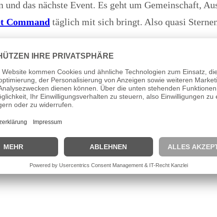
n und das nächste Event. Es geht um Gemeinschaft, Aus
eet Command
täglich mit sich bringt. Also quasi Sterne
taktisch leicht übermüdeter Admiral: Bei uns bekommt 
ssene Luftschleuse, halten wir die Türen offen. In uns
prochen, die Außenstehende vermutlich für komplett a