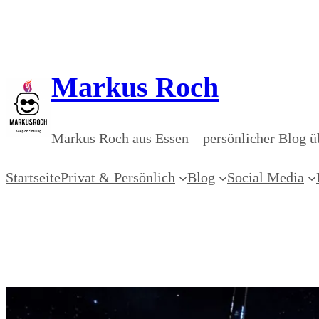
Zum
Inhalt
springen
Markus Roch
Markus Roch aus Essen – persönlicher Blog üb
Startseite
Privat & Persönlich
Blog
Social Media