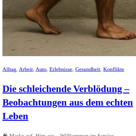
Alltag
, 
Arbeit
, 
Auto
, 
Erlebnisse
, 
Gesundheit
, 
Konflikte
Die schleichende Verblödung –
Beobachtungen aus dem echten
Leben
🧠 Maske auf, Hirn aus – Willkommen im Service-