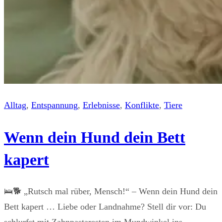
Alltag
, 
Entspannung
, 
Erlebnisse
, 
Konflikte
, 
Tiere
Wenn dein Hund dein Bett
kapert
🛌🐕 „Rutsch mal rüber, Mensch!“ – Wenn dein Hund dein
Bett kapert … Liebe oder Landnahme? Stell dir vor: Du