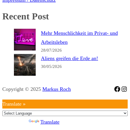
Impressum / Datenschutz
Recent Post
Mehr Menschlichkeit im Privat- und
Arbeitsleben
28/07/2026
Aliens greifen die Erde an!
30/05/2026
Face
Ins
Copyright © 2025
Markus Roch
Translate »
Powered by
Translate