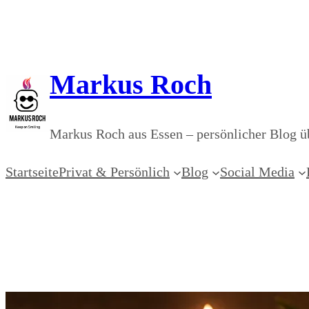
Zum
Inhalt
springen
Markus Roch
Markus Roch aus Essen – persönlicher Blog üb
Startseite
Privat & Persönlich
Blog
Social Media