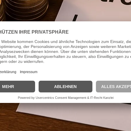
vor der Tür. Eigentl
sich auf den Urlaub 
Kerze am Sonntag, 
Weihnachten im Hau
natürlich auf das a
Continue Reading