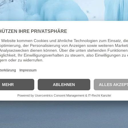
zu jeder Jahreszeit 
Seitentälern des Vin
Stilfserjoch zieht e
die hochalpine Glet
und Ruhe sucht, fin
Continue Reading