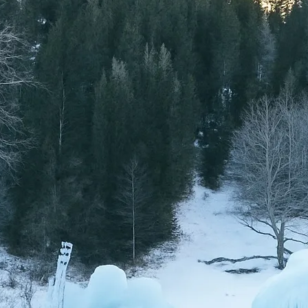
Entspannung
, 
Natur
Das Martel
Das Martelltal im V