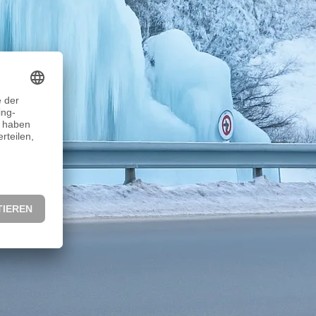
Das Martelltal zählt zu den eindrucksvollsten
schgaus in Südtirol. Eingebettet in den Nationalpark
s sich von rund 1.300 Metern Höhe bis weit hinein in
scherwelt der Ortlergruppe. Wer Natur, klare Bergluft
det hier ein…