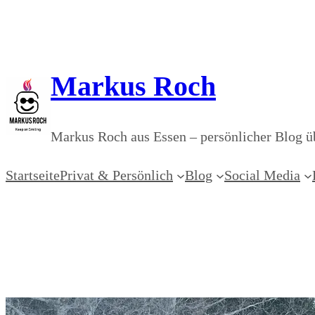
Zum
Inhalt
springen
Markus Roch
Markus Roch aus Essen – persönlicher Blog üb
Startseite
Privat & Persönlich
Blog
Social Media