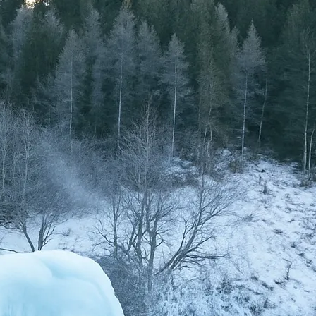
, 
Urlaub
ltal im Vinschgau
inschgau – Winterzauber, Bergwelt und Naturerlebnis