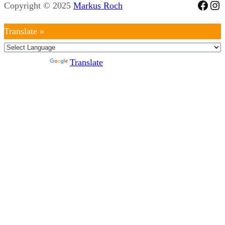
Face
Ins
Copyright © 2025
Markus Roch
Translate »
Powered by
Translate