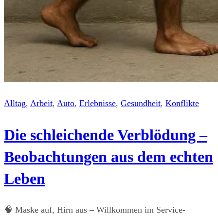
Alltag
, 
Arbeit
, 
Auto
, 
Erlebnisse
, 
Gesundheit
, 
Konflikte
Die schleichende Verblödung –
Beobachtungen aus dem echten
Leben
🧠 Maske auf, Hirn aus – Willkommen im Service-