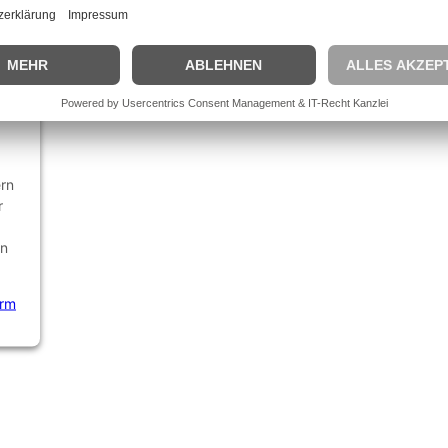
 -
ern
r
en
orm