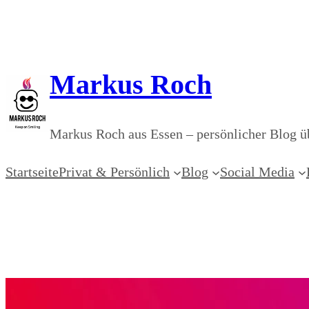
Zum
Inhalt
springen
Markus Roch
Markus Roch aus Essen – persönlicher Blog üb
Startseite
Privat & Persönlich
Blog
Social Media