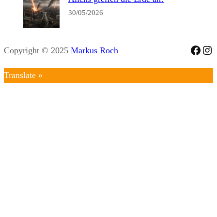
30/05/2026
Face
Ins
Copyright © 2025
Markus Roch
Translate »