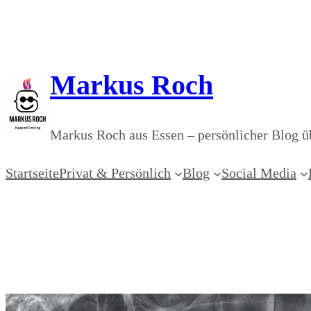
Zum
Inhalt
springen
Markus Roch
Markus Roch aus Essen – persönlicher Blog üb
Startseite
Privat & Persönlich
Blog
Social Media