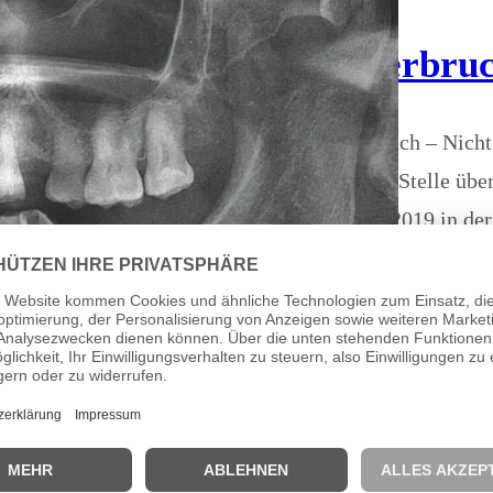
Kieferbruc
Kieferbruch – Nicht
an dieser Stelle übe
Oktober 2019 in de
erfahren haben. Vor
niemanden anklagen 
jenen, die täglich i
Continue Reading
Kontakt